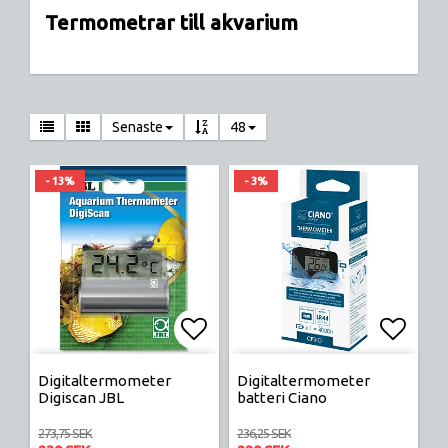
Termometrar till akvarium
Senaste
48
- 13%
- 3%
Lägg till i favoritlistan
Lägg t
Digitaltermometer
Digitaltermometer
Digiscan JBL
batteri Ciano
273,75 SEK
236,25 SEK