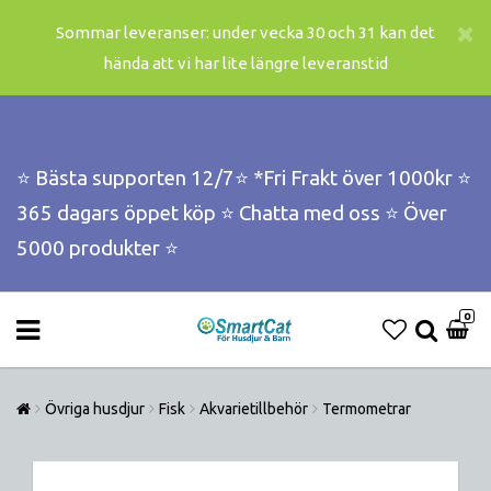
Sommar leveranser: under vecka 30 och 31 kan det
hända att vi har lite längre leveranstid
⭐️ Bästa supporten 12/7⭐️ *Fri Frakt över 1000kr ⭐️
365 dagars öppet köp ⭐️ Chatta med oss ⭐️ Över
5000 produkter ⭐️
0
Övriga husdjur
Fisk
Akvarietillbehör
Termometrar