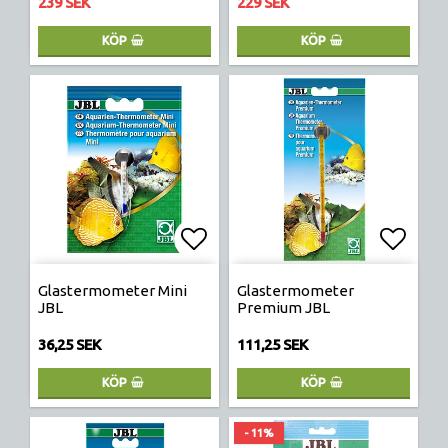
239 SEK
229 SEK
KÖP
KÖP
Lägg till i favoritlistan
Lägg t
Glastermometer Mini
Glastermometer
JBL
Premium JBL
36,25 SEK
111,25 SEK
KÖP
KÖP
- 11%