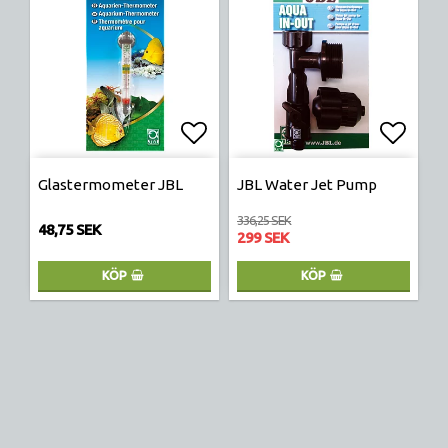
Lägg till i favoritlistan
Lägg t
Glastermometer JBL
JBL Water Jet Pump
336,25 SEK
48,75 SEK
299 SEK
KÖP
KÖP