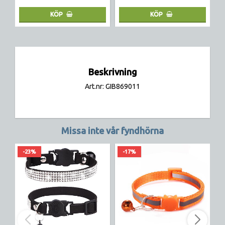
KÖP
KÖP
Beskrivning
Art.nr: GIB869011
Missa inte vår fyndhörna
-23%
-17%