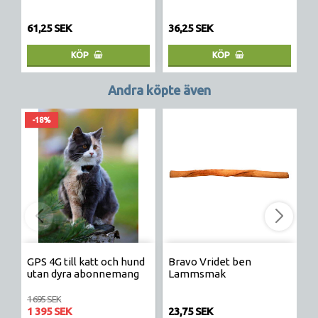
23
61,25 SEK
36,25 SEK
2
KÖP
KÖP
Andra köpte även
-18%
GPS 4G till katt och hund
Bravo Vridet ben
F
utan dyra abonnemang
Lammsmak
1
1 695 SEK
1 395 SEK
23,75 SEK
3