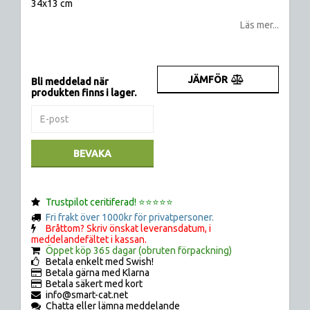
34x13 cm
Läs mer...
JÄMFÖR
Bli meddelad när
produkten finns i lager.
BEVAKA
Trustpilot ceritiferad! ⭐️⭐️⭐️⭐️⭐️
Fri frakt över 1000kr för privatpersoner.
Bråttom? Skriv önskat leveransdatum, i
meddelandefältet i kassan.
Öppet köp 365 dagar (obruten förpackning)
Betala enkelt med Swish!
Betala gärna med Klarna
Betala säkert med kort
info@smart-cat.net
Chatta eller lämna meddelande