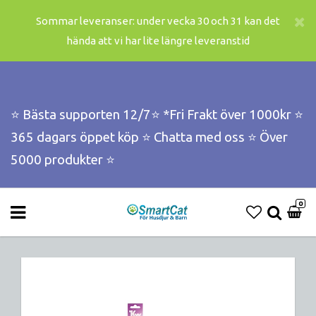
Sommar leveranser: under vecka 30 och 31 kan det
hända att vi har lite längre leveranstid
⭐️ Bästa supporten 12/7⭐️ *Fri Frakt över 1000kr ⭐️
365 dagars öppet köp ⭐️ Chatta med oss ⭐️ Över
5000 produkter ⭐️
0