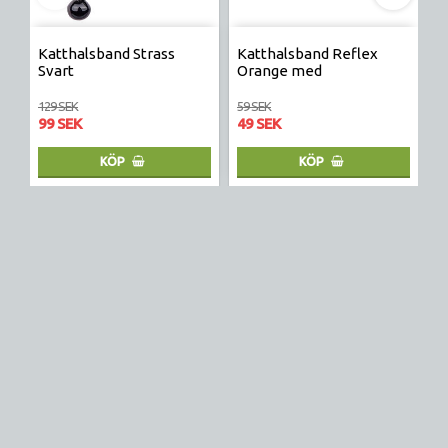
Katthalsband Strass
Katthalsband Reflex
S
Svart
Orange med
H
säkerhetsspänne katt
129 SEK
59 SEK
17
99 SEK
49 SEK
1
KÖP
KÖP