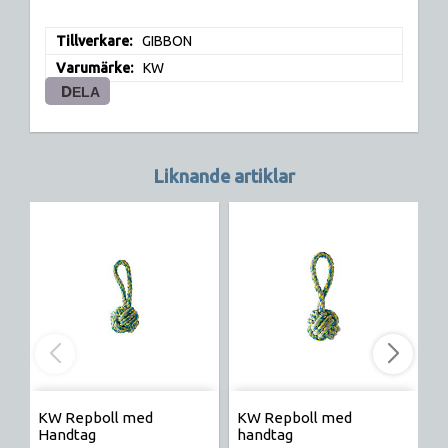
Tillverkare
GIBBON
Varumärke
KW
DELA
Liknande artiklar
KW Repboll med
KW Repboll med
H
Handtag
handtag
L