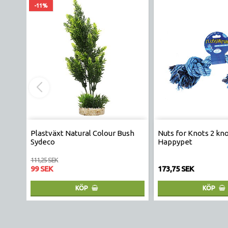
-11%
Plastväxt Natural Colour Bush
Nuts for Knots 2 kn
Sydeco
Happypet
111,25 SEK
99 SEK
173,75 SEK
KÖP
KÖP