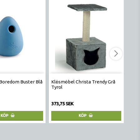
Boredom Buster Blå
Klösmöbel Christa Trendy Grå
Lick
Tyrol
373,75 SEK
173,
KÖP
KÖP