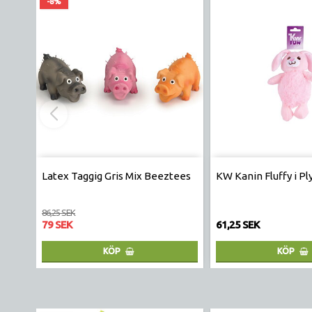
-8%
Latex Taggig Gris Mix Beeztees
KW Kanin Fluffy i P
86,25 SEK
79 SEK
61,25 SEK
KÖP
KÖP