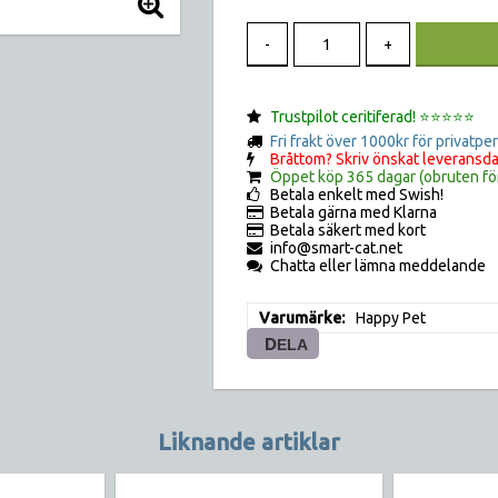
-
+
Trustpilot ceritiferad! ⭐️⭐️⭐️⭐️⭐️
Fri frakt över 1000kr för privatpe
Bråttom? Skriv önskat leveransda
Öppet köp 365 dagar (obruten fö
Betala enkelt med Swish!
Betala gärna med Klarna
Betala säkert med kort
info@smart-cat.net
Chatta eller lämna meddelande
Varumärke
Happy Pet
DELA
Liknande artiklar