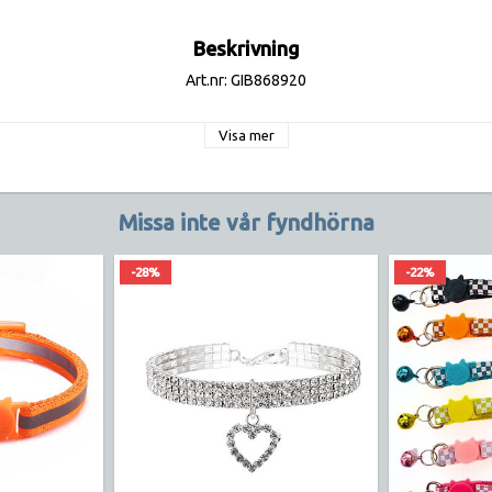
Beskrivning
Art.nr: GIB868920
Visa mer
Missa inte vår fyndhörna
-28%
-22%