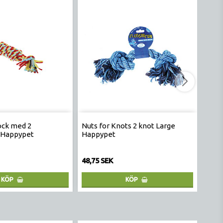
ock med 2
Nuts for Knots 2 knot Large
Lick
 Happypet
Happypet
48,75 SEK
98,7
KÖP
KÖP