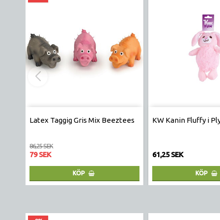
Latex Taggig Gris Mix Beeztees
KW Kanin Fluffy i P
86,25 SEK
79 SEK
61,25 SEK
KÖP
KÖP