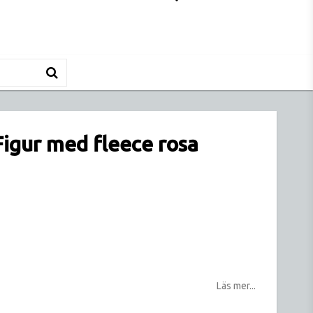
Figur med fleece rosa
tan
Läs mer...