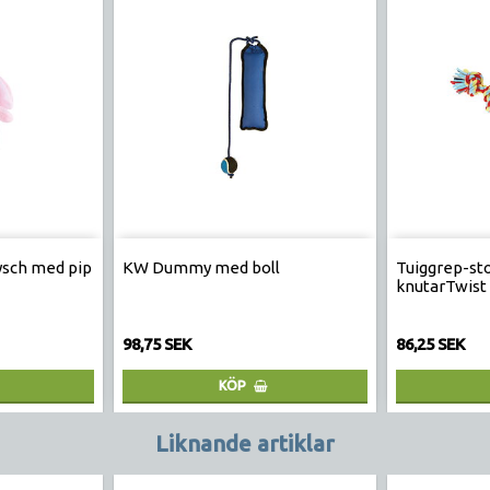
lysch med pip
KW Dummy med boll
Tuiggrep-st
knutarTwist
98,75 SEK
86,25 SEK
KÖP
Liknande artiklar