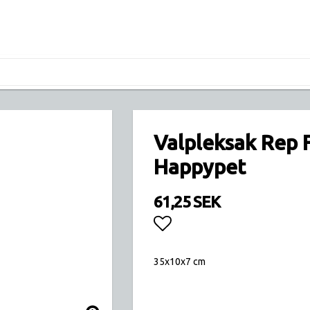
Valpleksak Rep 
Happypet
61,25 SEK
Lägg till i favoritlis
35x10x7 cm