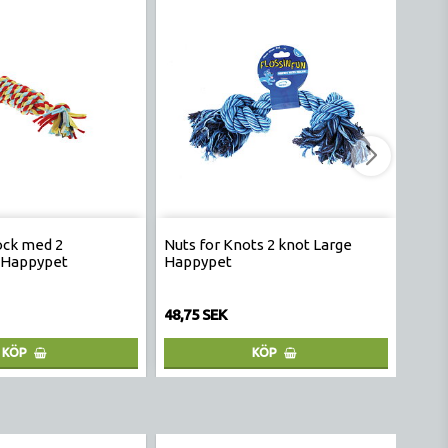
ock med 2
Nuts for Knots 2 knot Large
Lick
 Happypet
Happypet
48,75 SEK
98,7
KÖP
KÖP