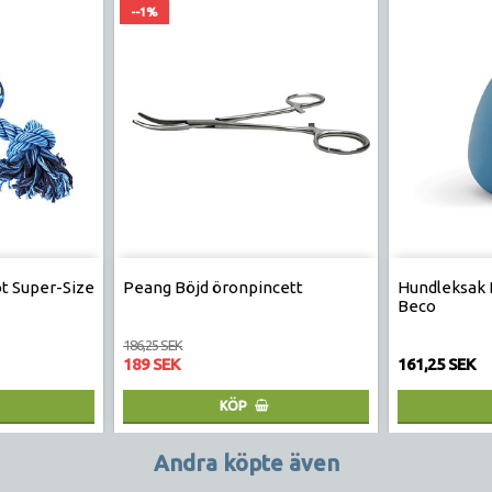
--1%
ot Super-Size
Peang Böjd öronpincett
Hundleksak 
Beco
186,25 SEK
189 SEK
161,25 SEK
KÖP
Andra köpte även