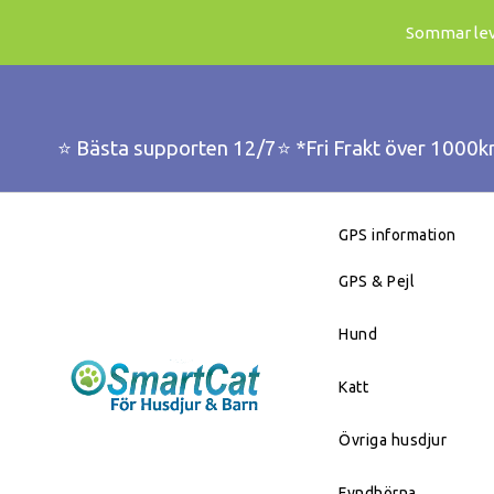
Sommar leve
⭐️ Bästa supporten 12/7⭐️ *Fri Frakt över 1000k
GPS information
GPS & Pejl
Hund
Katt
Övriga husdjur
Fyndhörna