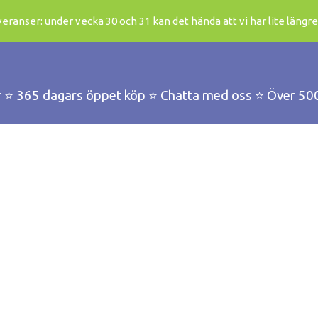
ranser: under vecka 30 och 31 kan det hända att vi har lite längre
r ⭐️ 365 dagars öppet köp ⭐️ Chatta med oss ⭐️ Över 50