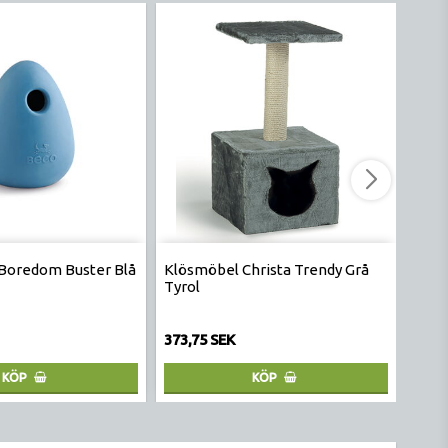
Boredom Buster Blå
Klösmöbel Christa Trendy Grå
Lick
Tyrol
373,75 SEK
173,
KÖP
KÖP