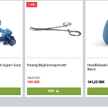
--1%
ot Super-Size
Peang Böjd öronpincett
Hundleksak 
Beco
186,25 SEK
189 SEK
161,25 SEK
KÖP