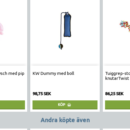
lysch med pip
KW Dummy med boll
Tuiggrep-st
knutarTwist
98,75 SEK
86,25 SEK
KÖP
Andra köpte även