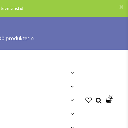
 leveranstid
00 produkter ⭐️
0
Din varukorg är tom