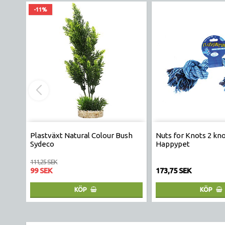
-11%
Plastväxt Natural Colour Bush
Nuts for Knots 2 kn
Sydeco
Happypet
111,25 SEK
99 SEK
173,75 SEK
KÖP
KÖP