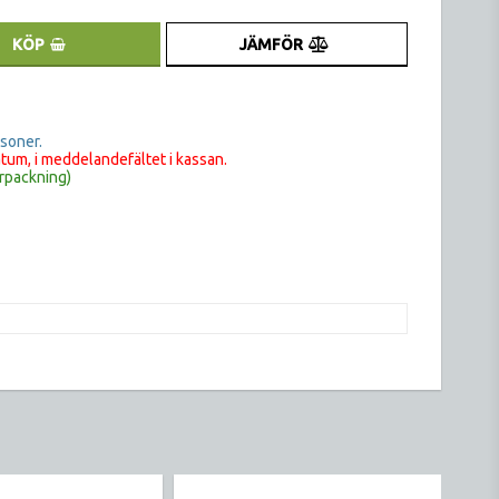
JÄMFÖR
KÖP
rsoner.
tum, i meddelandefältet i kassan.
rpackning)