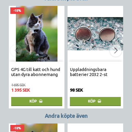
-18%
GPS 4G till katt och hund
Uppladdningsbara
E
utan dyra abonnemang
batterier 2032 2-st
p
1 695 SEK
1 395 SEK
98 SEK
8
KÖP
KÖP
Andra köpte även
-18%