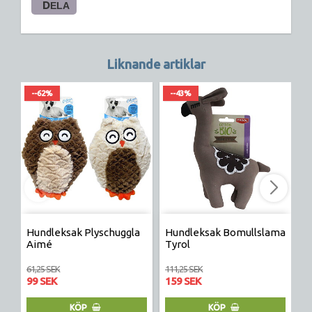
DELA
Liknande artiklar
--62%
--43%
Hundleksak Plyschuggla
Hundleksak Bomullslama
H
Aimé
Tyrol
B
61,25 SEK
111,25 SEK
98
99 SEK
159 SEK
9
KÖP
KÖP