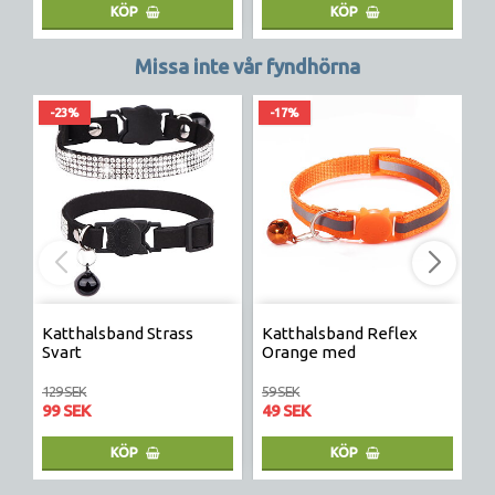
KÖP
KÖP
Missa inte vår fyndhörna
-23%
-17%
Katthalsband Strass
Katthalsband Reflex
S
Svart
Orange med
H
säkerhetsspänne katt
129 SEK
59 SEK
17
99 SEK
49 SEK
1
KÖP
KÖP