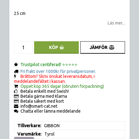
Lägg till i favoritlistan
25 cm
Läs mer...
JÄMFÖR
KÖP
Trustpilot ceritiferad! ⭐️⭐️⭐️⭐️⭐️
Fri frakt över 1000kr för privatpersoner.
Bråttom? Skriv önskat leveransdatum, i
meddelandefältet i kassan.
Öppet köp 365 dagar (obruten förpackning)
Betala enkelt med Swish!
Betala gärna med Klarna
Betala säkert med kort
info@smart-cat.net
Chatta eller lämna meddelande
Tillverkare
GIBBON
Varumärke
Tyrol