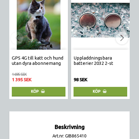
GPS 4G till katt och hund
Uppladdningsbara
E
utan dyra abonnemang
batterier 2032 2-st
p
1 695 SEK
1 395 SEK
98 SEK
8
KÖP
KÖP
Beskrivning
Art.nr: GIB865410