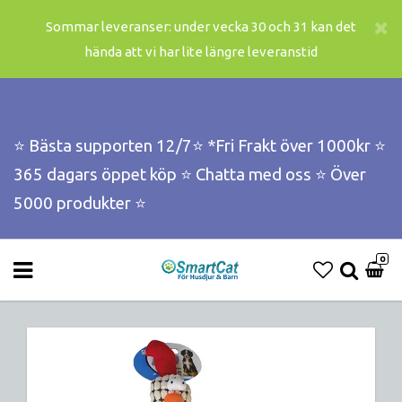
Sommar leveranser: under vecka 30 och 31 kan det
hända att vi har lite längre leveranstid
⭐️ Bästa supporten 12/7⭐️ *Fri Frakt över 1000kr ⭐️
365 dagars öppet köp ⭐️ Chatta med oss ⭐️ Över
5000 produkter ⭐️
0