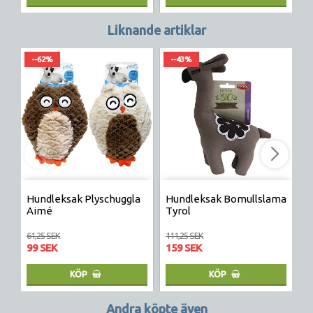
Liknande artiklar
--62%
--43%
Hundleksak Plyschuggla
Hundleksak Bomullslama
H
Aimé
Tyrol
B
61,25 SEK
111,25 SEK
98
99 SEK
159 SEK
9
KÖP
KÖP
Andra köpte även