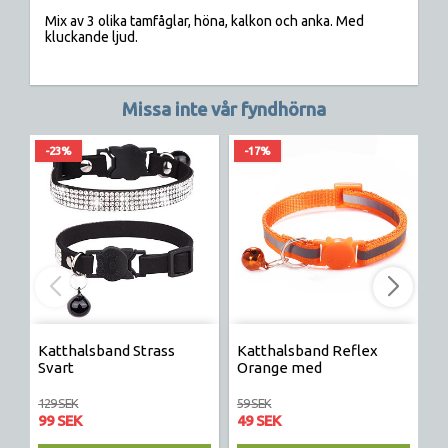
Mix av 3 olika tamfåglar, höna, kalkon och anka. Med 
kluckande ljud.
Missa inte vår fyndhörna
-23%
-17%
Katthalsband Strass
Katthalsband Reflex
S
Svart
Orange med
H
säkerhetsspänne katt
129 SEK
59 SEK
17
99 SEK
49 SEK
1