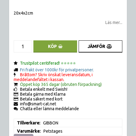
Lägg till i favoritlistan
20x4x2cm
Läs mer...
JÄMFÖR
KÖP
Trustpilot ceritiferad! ⭐️⭐️⭐️⭐️⭐️
Fri frakt över 1000kr för privatpersoner.
Bråttom? Skriv önskat leveransdatum, i
meddelandefältet i kassan.
Öppet köp 365 dagar (obruten förpackning)
Betala enkelt med Swish!
Betala gärna med Klarna
Betala säkert med kort
info@smart-cat.net
Chatta eller lämna meddelande
Tillverkare
GIBBON
Varumärke
Petstages