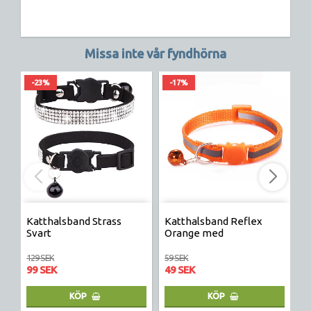
Missa inte vår fyndhörna
-23%
-17%
Katthalsband Strass
Katthalsband Reflex
S
Svart
Orange med
H
säkerhetsspänne katt
129 SEK
59 SEK
17
99 SEK
49 SEK
1
KÖP
KÖP