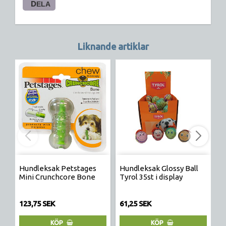
DELA
Liknande artiklar
Hundleksak Petstages
Hundleksak Glossy Ball
H
Mini Crunchcore Bone
Tyrol 35st i display
O
21
123,75 SEK
61,25 SEK
2
KÖP
KÖP