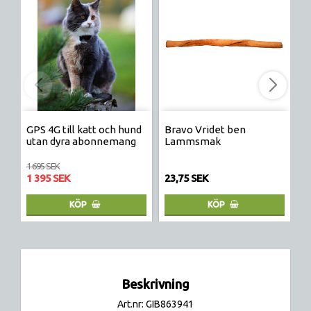
GPS 4G till katt och hund
Bravo Vridet ben
H
utan dyra abonnemang
Lammsmak
f
1 695 SEK
23
1 395 SEK
23,75 SEK
2
KÖP
KÖP
Beskrivning
Art.nr: GIB863941