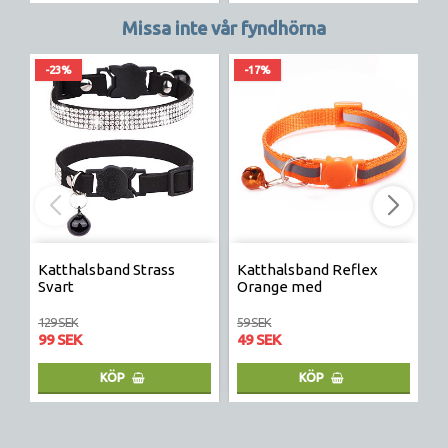
Missa inte vår fyndhörna
-23%
-17%
Katthalsband Strass
Katthalsband Reflex
S
Svart
Orange med
H
säkerhetsspänne katt
129 SEK
59 SEK
17
99 SEK
49 SEK
1
KÖP
KÖP