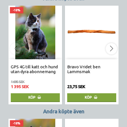
-18%
GPS 4G till katt och hund
Bravo Vridet ben
H
utan dyra abonnemang
Lammsmak
f
1 695 SEK
23
1 395 SEK
23,75 SEK
2
KÖP
KÖP
Andra köpte även
-18%