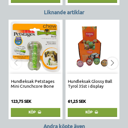
Liknande artiklar
Hundleksak Petstages
Hundleksak Glossy Ball
H
Mini Crunchcore Bone
Tyrol 35st i display
O
21
123,75 SEK
61,25 SEK
2
KÖP
KÖP
Andra köpte även