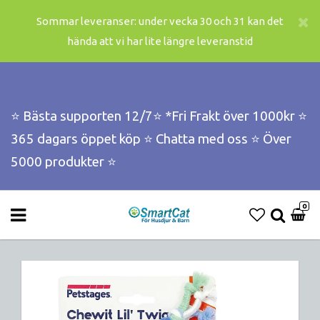
Sommar leveranser: under vecka 30 och 31 kan det
hända att vi har lite längre leveranstid
⭐️ Bästa supporten 12/7⭐️ *Fri Frakt över 1000kr ⭐️
365 dagars öppet köp ⭐️ Chatta med oss ⭐️ Över
5000 produkter ⭐️
0