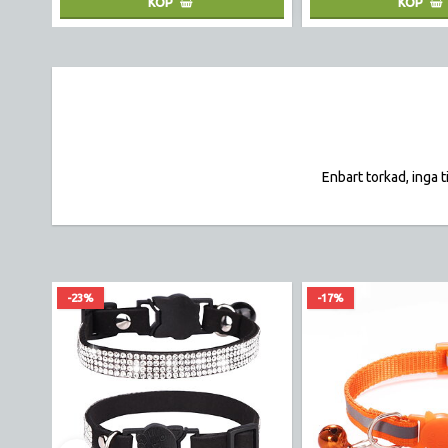
KÖP
KÖP
Enbart torkad, inga t
-23%
-17%