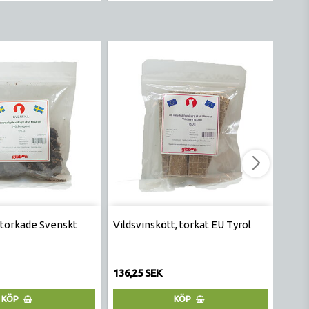
-5%
 torkade Svenskt
Vildsvinskött, torkat EU Tyrol
Hjort
136,25
136,25 SEK
129 
KÖP
KÖP