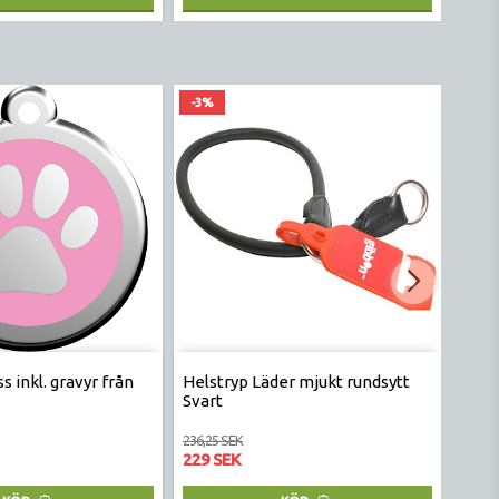
-3%
-1%
s inkl. gravyr från
Helstryp Läder mjukt rundsytt
Hals
Svart
236,25 SEK
211,25
229 SEK
209 