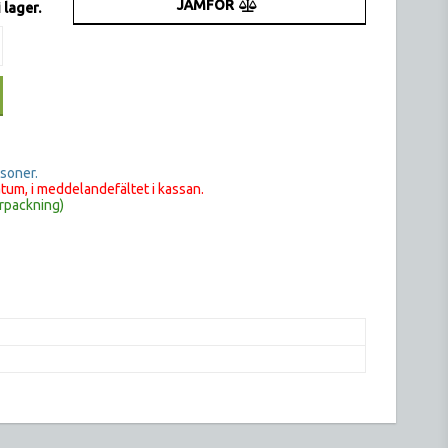
JÄMFÖR
 lager.
rsoner.
tum, i meddelandefältet i kassan.
rpackning)