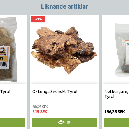
Liknande artiklar
-23%
Tyrol
OxLunga Svenskt Tyrol
Nötburgare,
Tyrol
286,25 SEK
219 SEK
136,25 SEK
KÖP