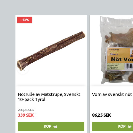
--13%
Nötrulle av Matstrupe, Svenskt
Vom av svenskt nöt 
10-pack Tyrol
298,75 SEK
339 SEK
86,25 SEK
KÖP
KÖP