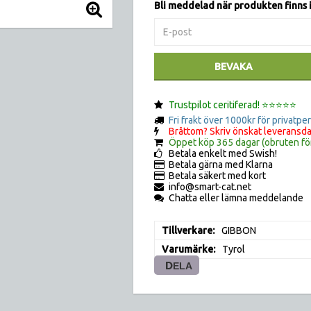
Bli meddelad när produkten finns i
BEVAKA
Trustpilot ceritiferad! ⭐️⭐️⭐️⭐️⭐️
Fri frakt över 1000kr för privatpe
Bråttom? Skriv önskat leveransda
Öppet köp 365 dagar (obruten fö
Betala enkelt med Swish!
Betala gärna med Klarna
Betala säkert med kort
info@smart-cat.net
Chatta eller lämna meddelande
Tillverkare
GIBBON
Varumärke
Tyrol
DELA