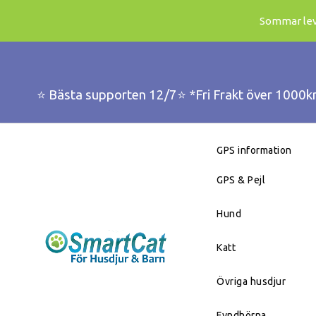
Sommar leve
⭐️ Bästa supporten 12/7⭐️ *Fri Frakt över 1000k
GPS information
GPS & Pejl
Hund
Katt
Övriga husdjur
Fyndhörna