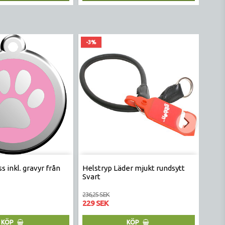
-3%
-1%
s inkl. gravyr från
Helstryp Läder mjukt rundsytt
Hals
Svart
236,25 SEK
211,25
229 SEK
209 
KÖP
KÖP