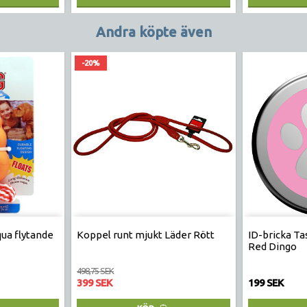
Andra köpte även
-20%
ua flytande
Koppel runt mjukt Läder Rött
ID-bricka Tas
Red Dingo
498,75 SEK
399 SEK
199 SEK