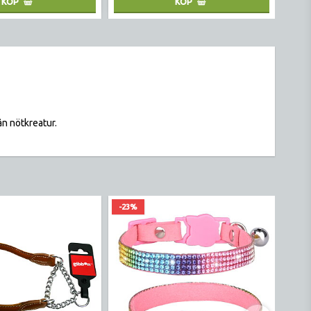
KÖP
KÖP
rån nötkreatur.
-23%
-20%