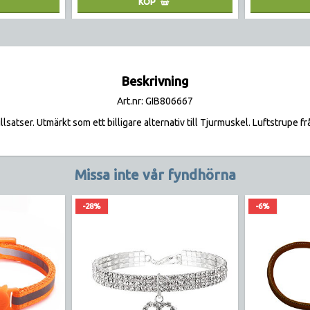
KÖP
Beskrivning
Art.nr: GIB806667
illsatser. Utmärkt som ett billigare alternativ till Tjurmuskel. Luftstrupe f
Missa inte vår fyndhörna
-28%
-6%