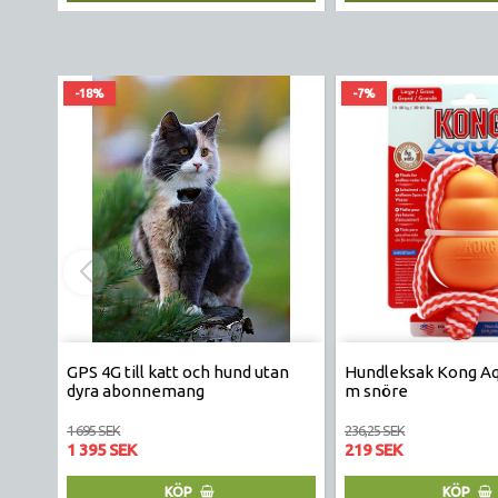
-18%
-7%
GPS 4G till katt och hund utan
Hundleksak Kong Aq
dyra abonnemang
m snöre
1 695 SEK
236,25 SEK
1 395 SEK
219 SEK
KÖP
KÖP