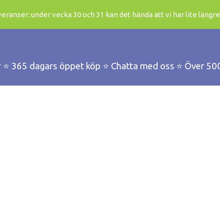
ranser: under vecka 30 och 31 kan det hända att vi har lite längre
r ⭐️ 365 dagars öppet köp ⭐️ Chatta med oss ⭐️ Över 50