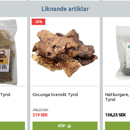
Liknande artiklar
-23%
Tyrol
OxLunga Svenskt Tyrol
Nötburgare,
Tyrol
286,25 SEK
219 SEK
136,25 SEK
KÖP