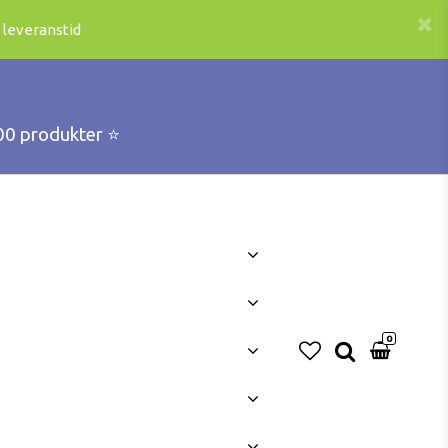
 leveranstid
00 produkter ⭐️
0