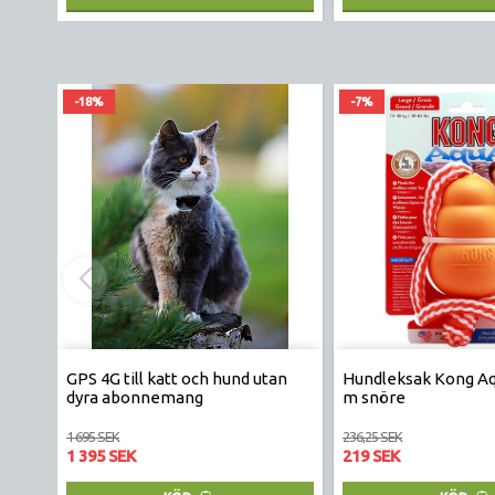
-18%
-7%
GPS 4G till katt och hund utan
Hundleksak Kong Aq
dyra abonnemang
m snöre
1 695 SEK
236,25 SEK
1 395 SEK
219 SEK