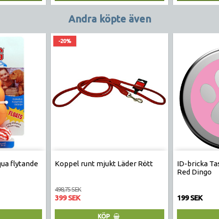
Andra köpte även
-20%
ua flytande
Koppel runt mjukt Läder Rött
ID-bricka Tas
Red Dingo
498,75 SEK
399 SEK
199 SEK
KÖP