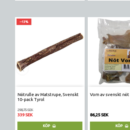
--13%
Nötrulle av Matstrupe, Svenskt
Vom av svenskt nöt 
10-pack Tyrol
298,75 SEK
339 SEK
86,25 SEK
KÖP
KÖP