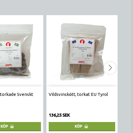
-5%
 torkade Svenskt
Vildsvinskött, torkat EU Tyrol
Hjort
136,25
136,25 SEK
129 
KÖP
KÖP