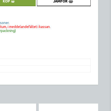
JÄMFÖR
KÖP
rsoner.
tum, i meddelandefältet i kassan.
rpackning)