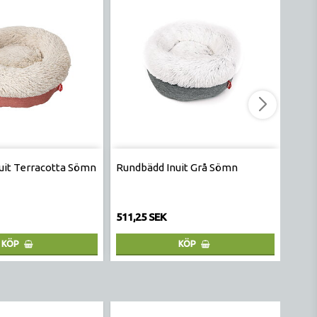
uit Terracotta Sömn
Rundbädd Inuit Grå Sömn
Rund
511,25 SEK
486,
KÖP
KÖP