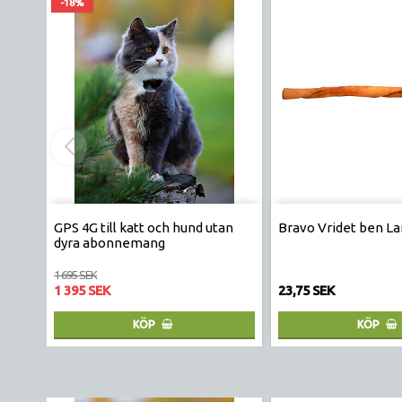
-18%
GPS 4G till katt och hund utan
Bravo Vridet ben 
dyra abonnemang
1 695 SEK
1 395 SEK
23,75 SEK
KÖP
KÖP