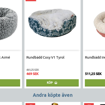
x Aimé
Rundbädd Cosy V1 Tyrol
Rundbädd In
461,25 SEK
469 SEK
511,25 SEK
KÖP
Andra köpte även