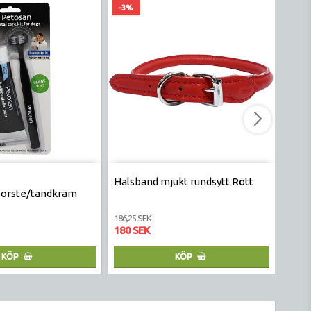
-3%
-7%
Halsband mjukt rundsytt Rött
Hund
borste/tandkräm
m sn
186,25 SEK
236,25
180 SEK
219 
KÖP
KÖP