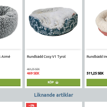
x Aimé
Rundbädd Cosy V1 Tyrol
Rundbädd In
461,25 SEK
469 SEK
511,25 SEK
KÖP
Liknande artiklar
--2%