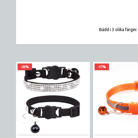
Bädd i 3 olika färger.
-23%
-17%