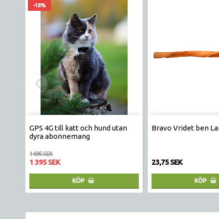
-18%
GPS 4G till katt och hund utan
Bravo Vridet ben 
dyra abonnemang
1 695 SEK
1 395 SEK
23,75 SEK
KÖP
KÖP