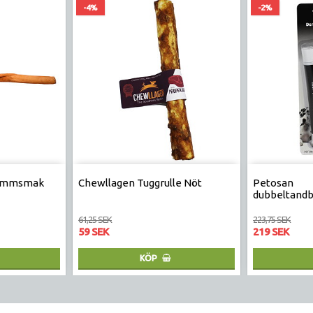
-4%
-2%
Lammsmak
Chewllagen Tuggrulle Nöt
Petosan
dubbeltand
61,25 SEK
223,75 SEK
59 SEK
219 SEK
KÖP