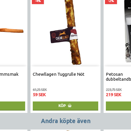
-4%
-2%
Lammsmak
Chewllagen Tuggrulle Nöt
Petosan
dubbeltand
61,25 SEK
223,75 SEK
59 SEK
219 SEK
KÖP
Andra köpte även