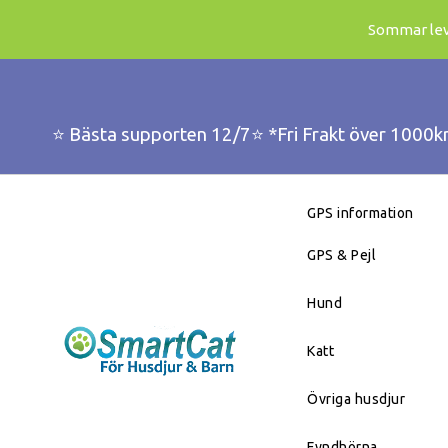
Sommar leve
⭐️ Bästa supporten 12/7⭐️ *Fri Frakt över 1000k
GPS information
GPS & Pejl
Hund
Katt
Övriga husdjur
Fyndhörna