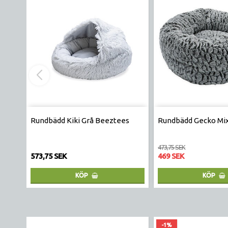
Rundbädd Kiki Grå Beeztees
Rundbädd Gecko Mi
473,75 SEK
573,75 SEK
469 SEK
KÖP
KÖP
-1%