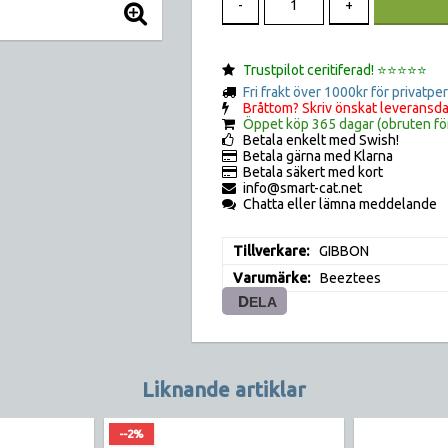
-
+
Trustpilot ceritiferad! ⭐️⭐️⭐️⭐️⭐️
Fri frakt över 1000kr för privatpe
Bråttom? Skriv önskat leveransda
Öppet köp 365 dagar (obruten fö
Betala enkelt med Swish!
Betala gärna med Klarna
Betala säkert med kort
info@smart-cat.net
Chatta eller lämna meddelande
Tillverkare
GIBBON
Varumärke
Beeztees
DELA
Liknande artiklar
--2%