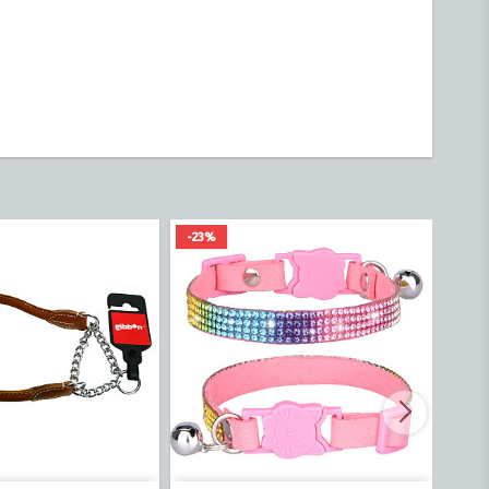
-23%
-20%