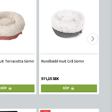
uit Terracotta Sömn
Rundbädd Inuit Grå Sömn
Rund
511,25 SEK
486,
KÖP
KÖP