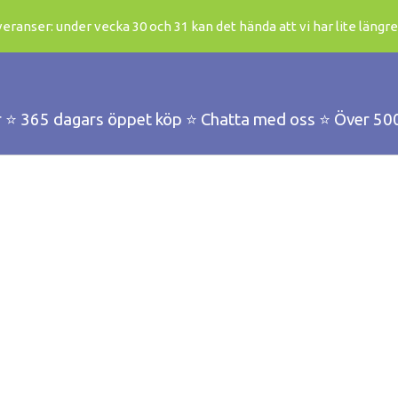
ranser: under vecka 30 och 31 kan det hända att vi har lite längre
r ⭐️ 365 dagars öppet köp ⭐️ Chatta med oss ⭐️ Över 50