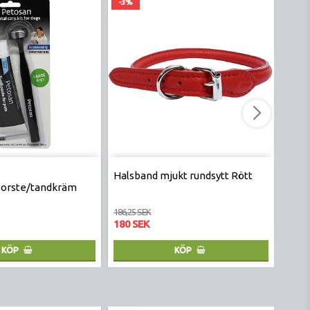
-3%
-7%
Halsband mjukt rundsytt Rött
Hund
borste/tandkräm
m sn
186,25 SEK
236,25
180 SEK
219 
KÖP
KÖP