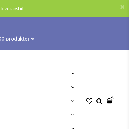
 leveranstid
00 produkter ⭐️
0