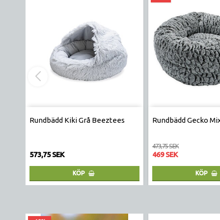
Rundbädd Kiki Grå Beeztees
Rundbädd Gecko Mi
473,75 SEK
573,75 SEK
469 SEK
KÖP
KÖP