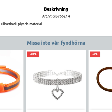
Beskrivning
Art.nr: GIB766214
 Tillverkad i plysch-material.
Missa inte vår fyndhörna
-28%
-6%