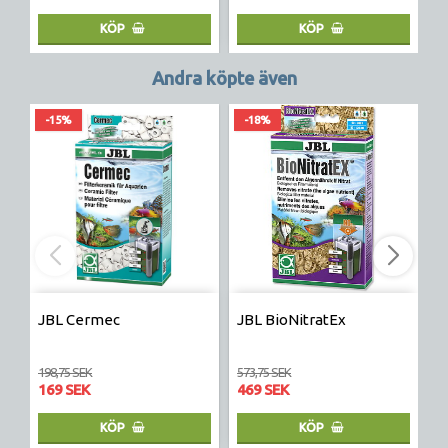
KÖP
KÖP
Andra köpte även
-15%
-18%
JBL Cermec
JBL BioNitratEx
G
u
198,75 SEK
573,75 SEK
1 
169 SEK
469 SEK
1
KÖP
KÖP