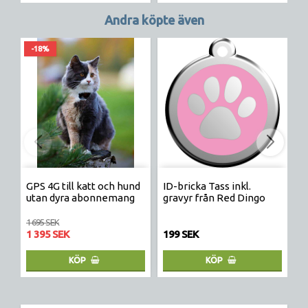
Andra köpte även
-18%
GPS 4G till katt och hund
ID-bricka Tass inkl.
K
utan dyra abonnemang
gravyr från Red Dingo
O
D
1 695 SEK
1 395 SEK
199 SEK
9
KÖP
KÖP