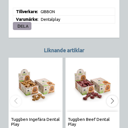
Tillverkare
GIBBON
Varumärke
Dentalplay
DELA
Liknande artiklar
Tuggben Ingefära Dental
Tuggben Beef Dental
T
Play
Play
P