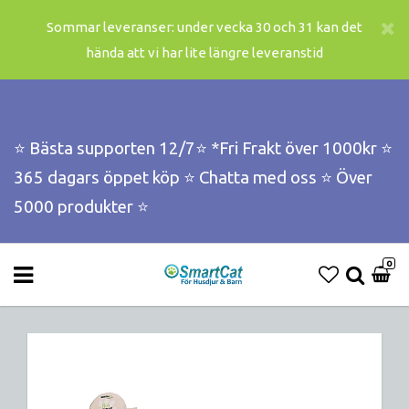
Sommar leveranser: under vecka 30 och 31 kan det
hända att vi har lite längre leveranstid
⭐️ Bästa supporten 12/7⭐️ *Fri Frakt över 1000kr ⭐️
365 dagars öppet köp ⭐️ Chatta med oss ⭐️ Över
5000 produkter ⭐️
0