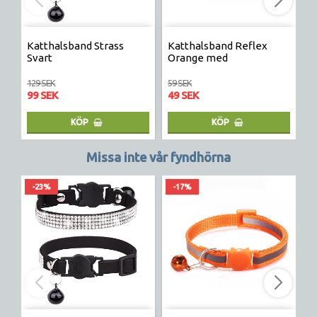
Katthalsband Strass
Katthalsband Reflex
S
Svart
Orange med
H
säkerhetsspänne katt
129 SEK
59 SEK
17
99 SEK
49 SEK
1
KÖP
KÖP
Missa inte vår fyndhörna
-23%
-17%