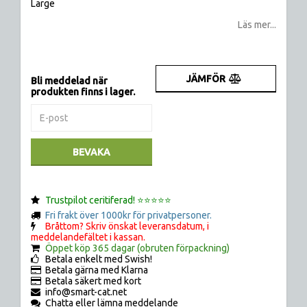
Large
Läs mer...
JÄMFÖR
Bli meddelad när
produkten finns i lager.
BEVAKA
Trustpilot ceritiferad! ⭐️⭐️⭐️⭐️⭐️
Fri frakt över 1000kr för privatpersoner.
Bråttom? Skriv önskat leveransdatum, i
meddelandefältet i kassan.
Öppet köp 365 dagar (obruten förpackning)
Betala enkelt med Swish!
Betala gärna med Klarna
Betala säkert med kort
info@smart-cat.net
Chatta eller lämna meddelande