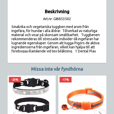
Beskrivning
Art.nr: GIB853502
Smakrika och vegetariska tuggben med arom från 
ingefära, för hundar i alla åldrar.  Tillverkad av naturliga 
material och visar på skonsam smältbarhet.   Tuggbenen 
rekommenderas till stressade individer då ingefäran har 
lugnande egenskaper. Genom att tugga frigörs de aktiva 
ingredienserna från ingefäran, vilket kan hjälpa till att 
förebygga illamående vid tex bilåkning.   1 Dental Play 
tuggben Large innehåller 75mg ingefära.  25mg kan ges 
upp till ca 15kg 50mg kan ges upp till 30kg 75mg kan ges 
upp till 50kg
Missa inte vår fyndhörna
-23%
-17%