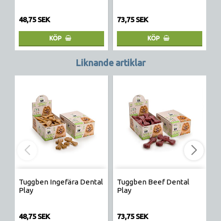
48,75 SEK
73,75 SEK
4
KÖP
KÖP
Liknande artiklar
Tuggben Ingefära Dental
Tuggben Beef Dental
T
Play
Play
P
48,75 SEK
73,75 SEK
4